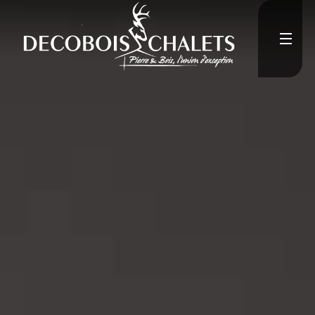
current-item active">
Accueil
L'Entreprise
">
Constructions neuves
">
Rénovation
Médias
">
Contact