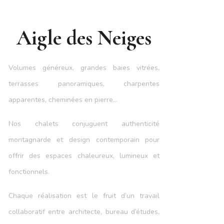
Aigle des Neiges
Volumes généreux, grandes baies vitrées,
terrasses panoramiques, charpentes
apparentes, cheminées en pierre…
Nos chalets conjuguent authenticité
montagnarde et design contemporain pour
offrir des espaces chaleureux, lumineux et
fonctionnels.
Chaque réalisation est le fruit d’un travail
collaboratif entre architecte, bureau d’études,