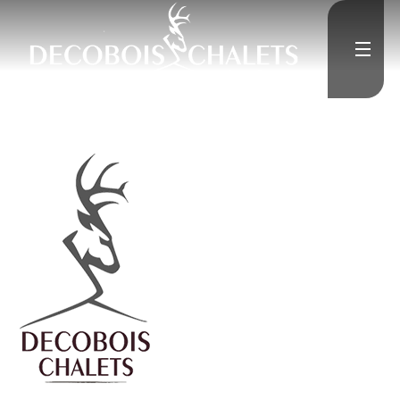
Accueil
L'Entreprise
">
Constructions neuves
Rénovation
Médias
">
Contact