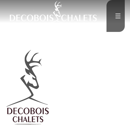
">
Accueil
L'Entreprise
">
Constructions neuves
">
Rénovation
Médias
">
Contact