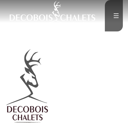
">
Accueil
L'Entreprise
">
Constructions neuves
">
Rénovation
Médias
">
Contact