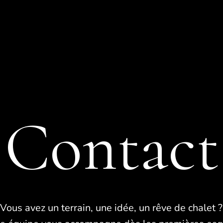
">
Accueil
L'Entreprise
">
Constructions n
">
Rénovation
Médias
current-item acti
Contact
Contact
Vous avez un terrain, une idée, un rêve de chalet ?