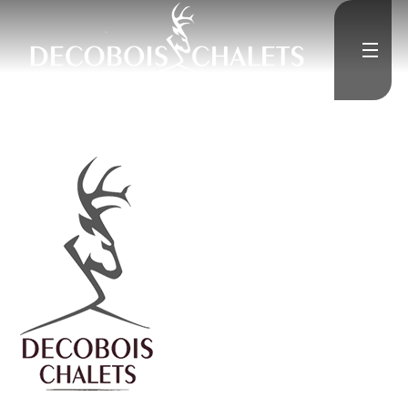
">
Accueil
L'Entreprise
">
Constructions neuves
">
Rénovation
Médias
">
Contact