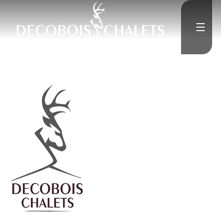
Accueil
L'Entreprise
Constructions neuves
Rénovation
Médias
">
Contact