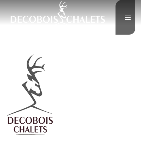
">
Accueil
L'Entreprise
">
Constructions neuves
">
Rénovation
Médias
">
Contact