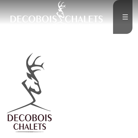
">
Accueil
L'Entreprise
">
Constructions neuves
">
Rénovation
Médias
">
Contact