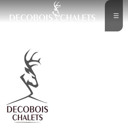
">
Accueil
L'Entreprise
">
Constructions neuves
">
Rénovation
Médias
">
Contact