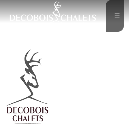
Accueil
L'Entreprise
Constructions neuves
Rénovation
Médias
">
Contact