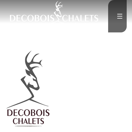
">
Accueil
L'Entreprise
">
Constructions neuves
">
Rénovation
Médias
">
Contact