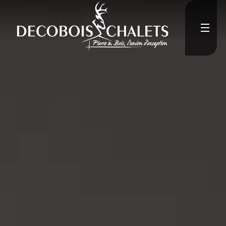
Accueil
L'Entreprise
">
Constructions neuves
Rénovation
Médias
">
Contact