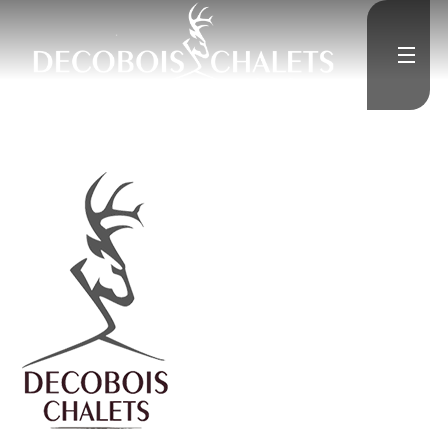
">
Accueil
L'Entreprise
">
Constructions neuves
">
Rénovation
Médias
">
Contact