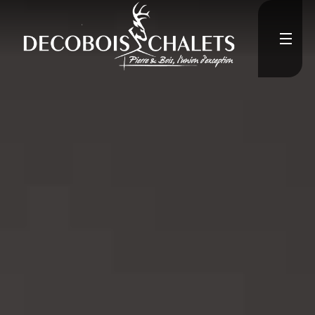
Accueil
L'Entreprise
Constructions neuves
Rénovation
Médias
">
Contact